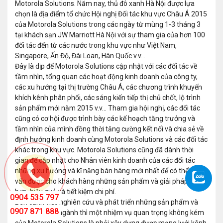
Motorola Solutions. Năm nay, thủ đô xanh Hà Nội được lựa
chọn là địa điểm tổ chức Hội nghị Đối tác khu vực Châu Á 2015
của Motorola Solutions trong các ngày từ mùng 1-3 tháng 3
tại khách sạn JW Marriott Hà Nội với sự tham gia của hơn 100
đối tác đến từ các nước trong khu vực như Việt Nam,
Singapore, Ấn Độ, Đài Loan, Hàn Quốc v.v…
Đây là dịp để Motorola Solutions cập nhật với các đối tác về
tầm nhìn, tổng quan các hoạt động kinh doanh của công ty,
các xu hướng tại thị trường Châu Á, các chương trình khuyến
khích kênh phân phối, các sáng kiến tiếp thị chủ chốt, lộ trình
sản phẩm mới năm 2015 v.v… Tham gia hội nghị, các đối tác
cũng có cơ hội được trình bày các kế hoạch tăng trưởng và
tầm nhìn của mình đồng thời tăng cường kết nối và chia sẻ về
định hướng kinh doanh cùng Motorola Solutions và các đối tác
khác trong khu vực. Motorola Solutions cũng đã dành thời
gian để cập nhật cho Nhân viên kinh doanh của các đối tác
những xu hướng và kĩ năng bán hàng mới nhất để có thể tư
vấn được cho khách hàng những sản phẩm và giải pháp phù
hợp, hiệu quả và tiết kiệm chi phí.
0904 535 797
Bên cạnh việc nghiên cứu và phát triển những sản phẩm và
0907 871 888
giải pháp đầu ngành thì một nhiệm vụ quan trọng không kém