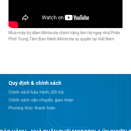
Mua máy bộ đàm Motorola chính hãng liên hệ ngay nhà Phân
Phối Trung Tâm Bảo Hành Motorola ủy quyền tại Việt Nam
Quy định & chính sách
Chính sách bảo hành, đổi trả
Chính sách vận chuyển, giao nhận
Phương thức thanh toán