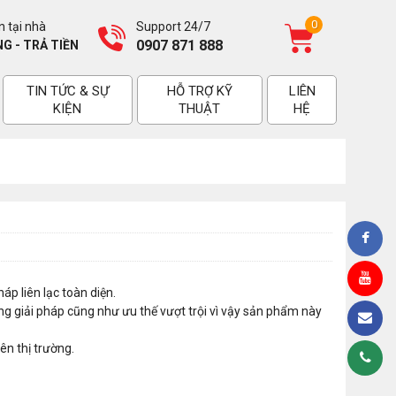
0
 tại nhà
Support 24/7
0907 871 888
G - TRẢ TIỀN
TIN TỨC & SỰ
HỖ TRỢ KỸ
LIÊN
KIỆN
THUẬT
HỆ
p liên lạc toàn diện.
giải pháp cũng như ưu thế vượt trội vì vậy sản phẩm này
n thị trường.