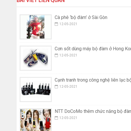
BÀI VIẾT LIÊN QUAN
Cà phê ‘bộ đàm’ ở Sài Gòn
12-05-2021
Cơn sốt dùng máy bộ đàm ở Hong Ko
12-05-2021
Cạnh tranh trong công nghệ liên lạc 
12-05-2021
NTT DoCoMo thêm chức năng bộ đà
12-05-2021