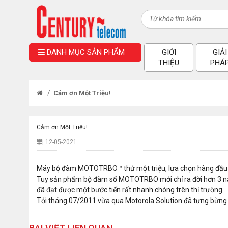
DANH MỤC SẢN PHẨM
GIỚI
GIẢI
THIỆU
PHÁ
/
Cảm ơn Một Triệu!
Cảm ơn Một Triệu!
12-05-2021
Máy bộ đàm MOTOTRBO™ thứ một triệu, lựa chọn hàng đầu đối 
Tuy sản phẩm bộ đàm số MOTOTRBO mới chỉ ra đời hơn 3 năm
đã đạt được một bước tiến rất nhanh chóng trên thị trường.
Tới tháng 07/2011 vừa qua Motorola Solution đã tưng bừn