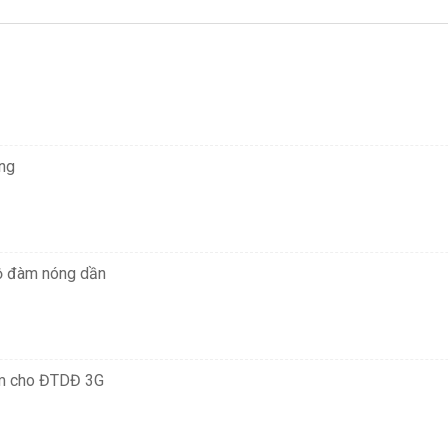
ng
bộ đàm nóng dần
m cho ĐTDĐ 3G