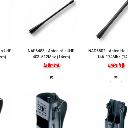
ắn UHF
NAE6483 - Anten râu UHF.
NAD6502 - Anten Heli
0cm)
403-512Mhz (14cm)
146-174Mhz (1
Liên hệ
Liên hệ