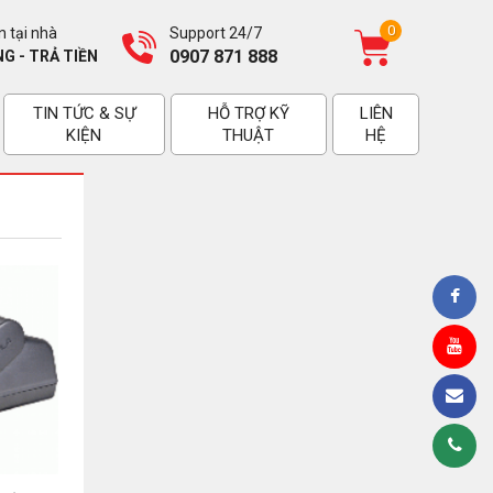
0
 tại nhà
Support 24/7
0907 871 888
G - TRẢ TIỀN
TIN TỨC & SỰ
HỖ TRỢ KỸ
LIÊN
KIỆN
THUẬT
HỆ