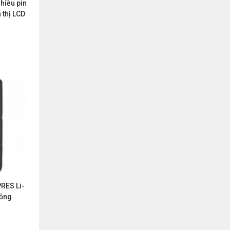
hiều pin
 thị LCD
RES Li-
ỏng