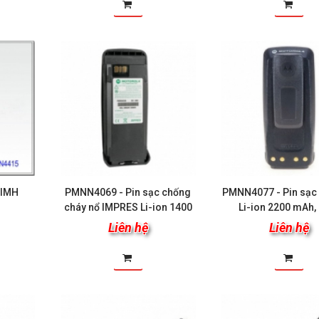
NIMH
PMNN4069 - Pin sạc chống
PMNN4077 - Pin sạc
cháy nổ IMPRES Li-ion 1400
Li-ion 2200 mAh,
mAh, 7.2V
Liên hệ
Liên hệ