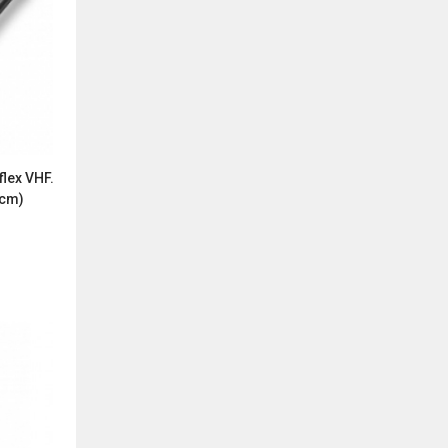
flex VHF.
4cm)