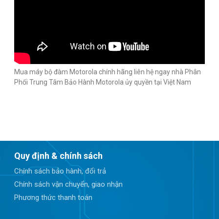
Mua máy bộ đàm Motorola chính hãng liên hệ ngay nhà Phân
Phối Trung Tâm Bảo Hành Motorola ủy quyền tại Việt Nam
Quy định & chính sách
Chính sách bảo hành, đổi trả
Chính sách vận chuyển, giao nhận
Phương thức thanh toán