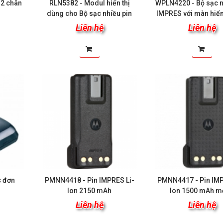
 2 chân
RLN5382 - Modul hiển thị
WPLN4220 - Bộ sạc n
dùng cho Bộ sạc nhiều pin
IMPRES với màn hiển
IMPRES
Liên hệ
Liên hệ
c đơn
PMNN4418 - Pin IMPRES Li-
PMNN4417 - Pin IMP
Ion 2150 mAh
Ion 1500 mAh m
Liên hệ
Liên hệ