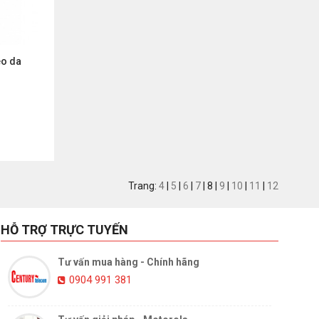
eo da
Trang:
4
|
5
|
6
|
7
|
8
|
9
|
10
|
11
|
12
HỖ TRỢ TRỰC TUYẾN
Tư vấn mua hàng - Chính hãng
0904 991 381