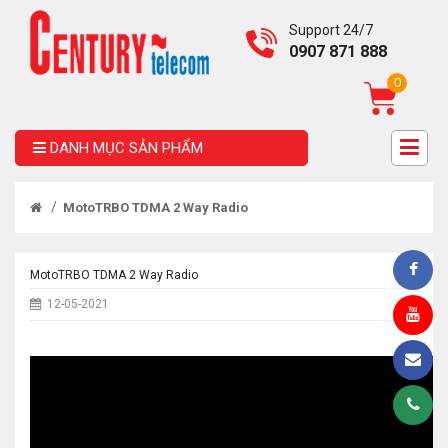
Support 24/7
0907 871 888
0
DANH MỤC SẢN PHẨM
/
MotoTRBO TDMA 2 Way Radio
MotoTRBO TDMA 2 Way Radio
12-05-2021