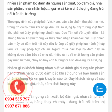
nhiều sản phẩm bộ đàm đã ngưng sản xuất, bộ đàm giả, nhái
sản phẩm, nhái nhãn hiệu,… giá rẻ và kém chất lượng đang trôi
nổi trên thị trường.
Theo quy định của pháp luật Việt Nam, các sản phẩm thu phát tín hiệu
trong đó có
bộ đàm
khi nhập khẩu và sử dụng tại thị trường Việt Nam
đều phải có
Giấy phép hợp chuẩn
của Cục Tần số Vô tuyến điện - Bộ
Thông tin và Truyền thông và Giấy phép nhập khẩu đặc biệt. Tuy nhiên
các máy bộ đàm trôi nổi này đều không có giấy phép lưu hành (nhập
lậu), và Giấy phép hợp chuẩn. Người mua các loại bộ đàm này sẽ
không được đảm bảo và chịu rất nhiều rủi ro về chất lượng sản phẩm,
gây mất an toàn, cháy nổ hay ảnh hưởng tới sức khỏe người sử dụng.
Nhằm giúp khách hàng nhận biết và đánh giá đúng sản phẩm
hàng chính hãng, được đảm bảo khi sử dụng và bảo hành sản
phẩm, chúng tôi xin gửi khuyến cáo tới Quý khách hàng về các
loại sản phẩm giả, nhái, kém chất lượng này.
Máy bộ đàm đã ngưng sản xuất, bộ đàm giả, nhái sản phẩm,
0904 535 797
nhái nhãn hiệu, hàng thay vỏ máy… đang trôi nổi trên thị
0907 871 888
trường.