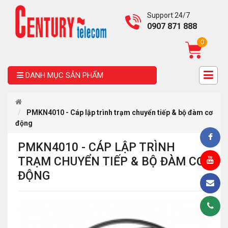
Support 24/7
0907 871 888
0
DANH MỤC SẢN PHẨM
PMKN4010 - Cáp lập trình trạm chuyển tiếp & bộ đàm cơ
động
PMKN4010 - CÁP LẬP TRÌNH
TRẠM CHUYỂN TIẾP & BỘ ĐÀM CƠ
ĐỘNG